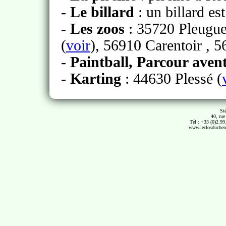
-
Le billard
: un billard est
-
Les zoos
: 35720 Pleugue
(
voir
), 56910 Carentoir , 5
-
Paintball, Parcour aven
-
Karting
: 44630 Plessé (
St
40, ru
Tél : +33 (0)2.99
www.leclosduchene