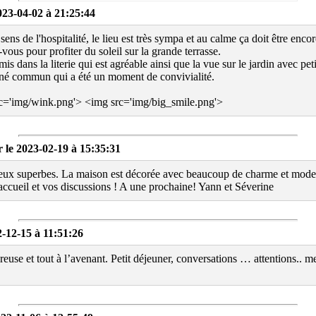
3-04-02 à 21:25:44
ens de l'hospitalité, le lieu est très sympa et au calme ça doit être enco
vous pour profiter du soleil sur la grande terrasse.
s dans la literie qui est agréable ainsi que la vue sur le jardin avec peti
uné commun qui a été un moment de convivialité.
c='img/wink.png'> <img src='img/big_smile.png'>
le 2023-02-19 à 15:35:31
ieux superbes. La maison est décorée avec beaucoup de charme et moderni
accueil et vos discussions ! A une prochaine! Yann et Séverine
-12-15 à 11:51:26
euse et tout à l’avenant. Petit déjeuner, conversations … attentions.. m