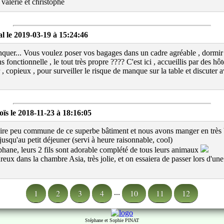
valérie et christophe
le 2019-03-19 à 15:24:46
quer... Vous voulez poser vos bagages dans un cadre agréable , dormir
ns fonctionnelle , le tout très propre ???? C'est ici , accueillis par des h
r , copieux , pour surveiller le risque de manque sur la table et discuter
 le 2018-11-23 à 18:16:05
toire peu commune de ce superbe bâtiment et nous avons manger en trè
jusqu'au petit déjeuner (servi à heure raisonnable, cool)
phane, leurs 2 fils sont adorable complété de tous leurs animaux
ux dans la chambre Asia, très jolie, et on essaiera de passer lors d'une
1
2
3
4
10
11
12
...
Stéphane et Sophie PINAT