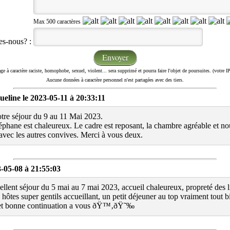
Max 500 caractères
es-nous? :
e à caractère raciste, homophobe, sexuel, violent... sera supprimé et pourra faire l'objet de poursuites. (votre IP
Aucune données à caractère personnel n'est partagées avec des tiers.
line le 2023-05-11 à 20:33:11
tre séjour du 9 au 11 Mai 2023.
éphane est chaleureux. Le cadre est reposant, la chambre agréable et no
 avec les autres convives. Merci à vous deux.
-05-08 à 21:55:03
lent séjour du 5 mai au 7 mai 2023, accueil chaleureux, propreté des li
s hôtes super gentils accueillant, un petit déjeuner au top vraiment tout 
ut et bonne continuation a vous ðŸ™‚ðŸ˜‰