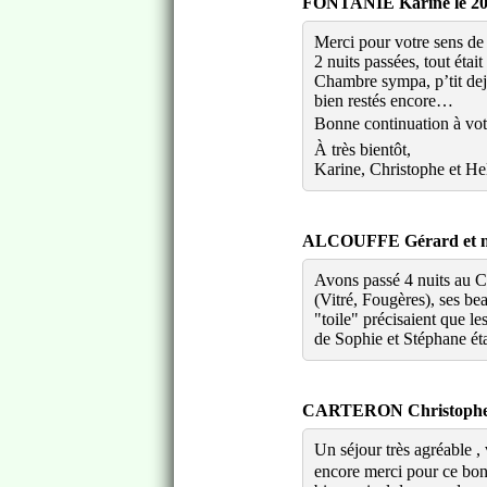
FONTANIÉ Karine le 202
Merci pour votre sens de l
2 nuits passées, tout était 
Chambre sympa, p’tit dej
bien restés encore…
Bonne continuation à votr
À très bientôt,
Karine, Christophe et He
ALCOUFFE Gérard et mim
Avons passé 4 nuits au Cl
(Vitré, Fougères), ses be
"toile" précisaient que l
de Sophie et Stéphane éta
CARTERON Christophe l
Un séjour très agréable , 
encore merci pour ce bo