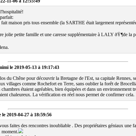
2-11-06 à 12:55:49
'hospitalité!
parfait:
 fait maison pris tous ensemble (la SARTHE était largement représent
e jolie petite famille et une caresse supplémentaire à LALY ðŸ¶de la 
lena.
i le 2019-05-13 à 19:17:43
os du Chêne pour découvrir la Bretagne de l'Est, sa capitale Rennes, ses
aux villages comme Rochefort en Terre, sans oublier la forêt de Brocellia
es chambres étaient agréables, bien équipées et dans un environnement trè
ient chaleureux. La vérification en réel nous permet de confirmer cela. 
e 2019-04-27 à 18:59:56
vous faites des rencontres inoubliable . Des propriétaires géniaux une fa
n moment.